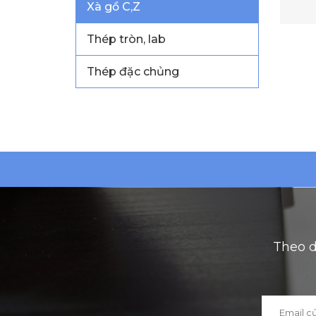
Xà gồ C,Z
Thép tròn, lab
Thép đặc chủng
Theo d