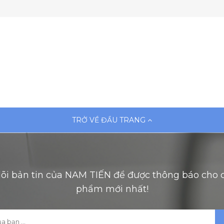
TRỞ VỀ ĐẦU TRANG
õi bản tin của NAM TIẾN để được thông báo cho 
phẩm mới nhất!