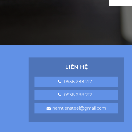
LIÊN HỆ
0938 288 212
0938 288 212
namtiensteel@gmail.com