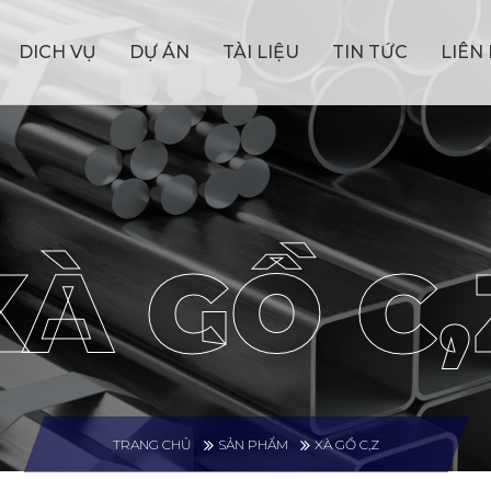
DICH VỤ
DỰ ÁN
TÀI LIỆU
TIN TỨC
LIÊN
XÀ GỒ C,
TRANG CHỦ
SẢN PHẨM
XÀ GỒ C,Z