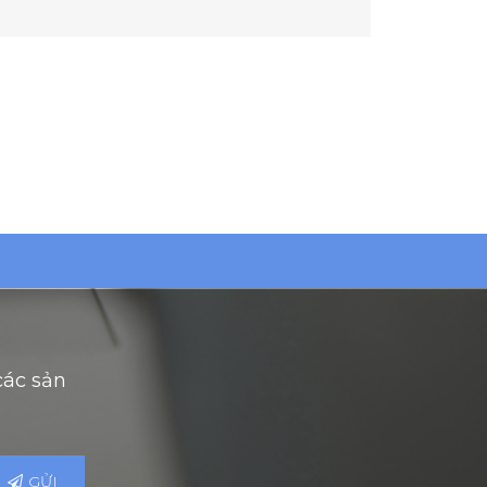
các sản
GỬI